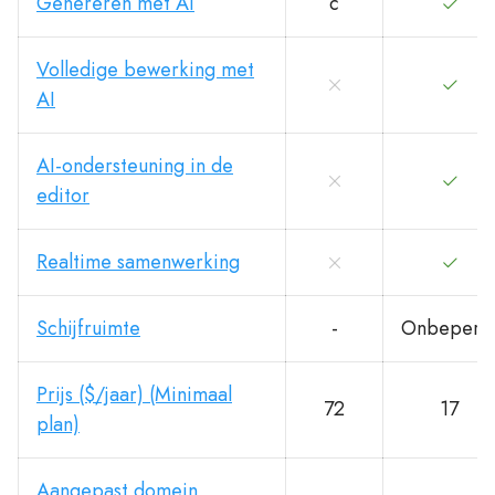
Genereren met AI
с
Volledige bewerking met
AI
AI-ondersteuning in de
editor
Realtime samenwerking
Schijfruimte
-
Onbeperk
Prijs ($/jaar) (Minimaal
72
17
plan)
Aangepast domein