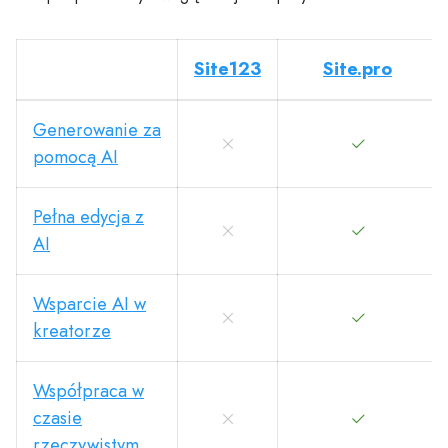
Site123
Site.pro
Generowanie za
pomocą AI
Pełna edycja z
AI
Wsparcie AI w
kreatorze
Współpraca w
czasie
rzeczywistym