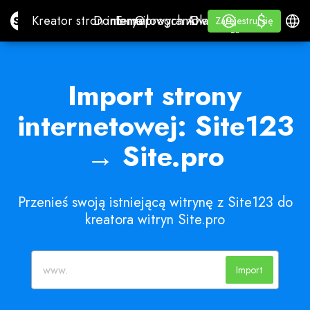
$
$
Site.pro
Kreator stron internetowych AI
Domeny
E-mail
Oprogramowanie księgowe
Dla SprzedawcówBiała
Zaloguj się
Uczyć się
Polski
Kreator stron internetowych AI
Domeny
E-mail
Oprogramowanie księgowe
Dla Sprzedawców
Uczyć się
Zarejestruj się
Zarejestruj się
BIAŁA ETYKIETA
Import strony
internetowej: Site123
→ Site.pro
Przenieś swoją istniejącą witrynę z Site123 do
kreatora witryn Site.pro
Import