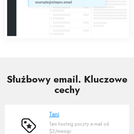
Służbowy email. Kluczowe
cechy
Tani
Tani hosting poczty e-mail od
Tani
$2/miesiąc