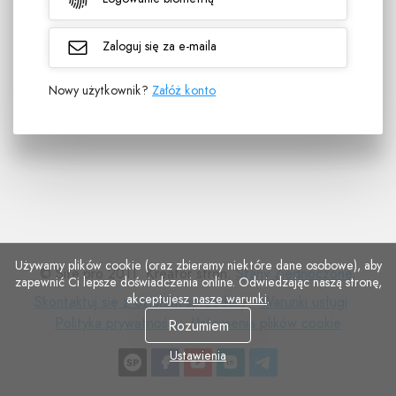
Zaloguj się za e-maila
Nowy użytkownik?
Załóż konto
Używamy plików cookie (oraz zbieramy niektóre dane osobowe), aby
© Site.pro 2011. Kreator stron.
Stany Zjednoczone
.
zapewnić Ci lepsze doświadczenia online. Odwiedzając naszą stronę,
akceptujesz
nasze warunki
.
Skontaktuj
Warunki
Polity
Skontaktuj się z działem sprzedaży
Warunki usługi
się
Ustawienia
usługi
prywa
Polityka prywatności
Ustawienia plików cookie
Rozumiem
z
plików
Ustawienia
działem
cookie
sprzedaży