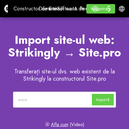
$
$
Site.pro
Constructor de site-uri cu IA
Domenii
E-mail
Software de contabilitate
Pentru distribuitoriW
Autentificare
Învăța
Româ
Constructor de site-uri cu IA
Domenii
E-mail
Software de contabilitate
Pentru distribuitori
Învăța
Inregistrare
Inregistrare
WHITE LABEL
Import site-ul web:
Strikingly → Site.pro
Transferați site-ul dvs. web existent de la
Strikingly la constructorul Site.pro
Importă
Afla cum
(Video)