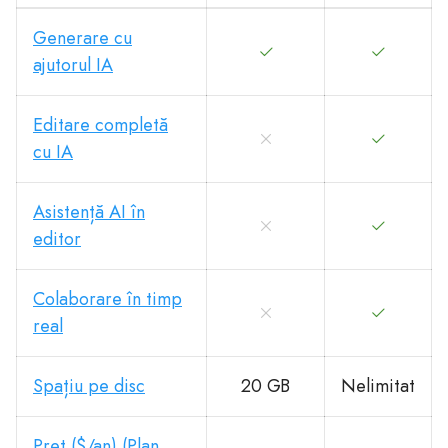
Generare cu
ajutorul IA
Editare completă
cu IA
Asistență AI în
editor
Colaborare în timp
real
Spațiu pe disc
20 GB
Nelimitat
Preț ($/an) (Plan