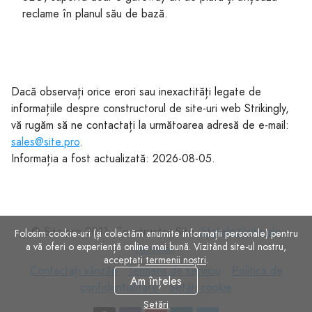
reclame în planul său de bază.
Dacă observați orice erori sau inexactități legate de
informațiile despre constructorul de site-uri web Strikingly,
vă rugăm să ne contactați la următoarea adresă de e-mail:
sales@site.pro
.
Informația a fost actualizată: 2026-08-05.
© Site.pro 2011. Constructor Site.
Statele Unite ale
Folosim cookie-uri (și colectăm anumite informații personale) pentru
a vă oferi o experiență online mai bună. Vizitând site-ul nostru,
Americii
.
acceptați
termenii noștri
.
Contactați
Termenii
Politica
Contactați vânzări
Termenii de serviciu
Politica de
Am înțeles
vânzări
de
Setări
de
confidențialitate
Setări cookie
serviciu
cookie
confidențialitate
Setări