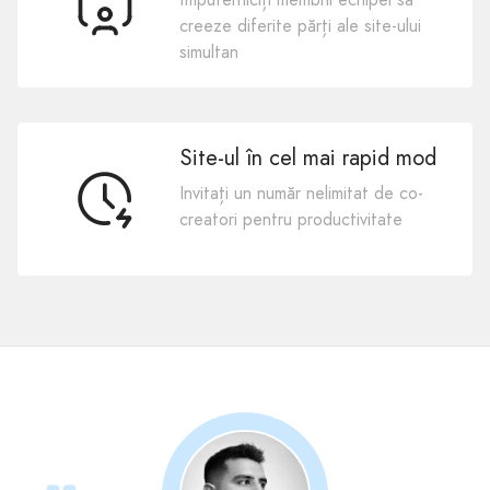
creeze diferite părți ale site-ului
simultan
Site-ul în cel mai rapid mod
Invitați un număr nelimitat de co-
creatori pentru productivitate