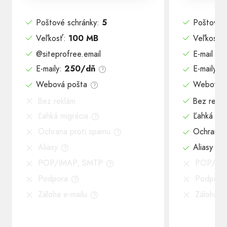
Poštové schránky
:
5
Poštové 
Veľkosť
:
100 MB
Veľkosť
:
@siteprofree.email
E-mail s 
E-maily
:
250/dň
E-maily
:
5
Webová pošta
Webová 
Bez reklám
Bez reklá
Ľahká migrácia
Ľahká mig
Ochrana proti spamu
Ochrana 
Aliasy
Aliasy
POP/IMAP, SMTP
POP/IM
Podpora
Podpora
Záloha e-mailu
Záloha e-