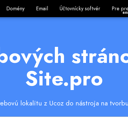
Domény
Email
Účtovnícky softvér
Pre pre
Domény
Email
Účtovnícky softvér
Pre pr
BIE
bových strán
Site.pro
webovú lokalitu z Ucoz do nástroja na tvorb