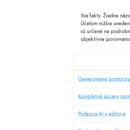
Iba fakty. Žiadne náz
Účelom nižšie uvedený
sú určené na podrobn
objektívne porovnania
Generovanie pomocou
Kompletné úpravy pom
Podpora AI v editore