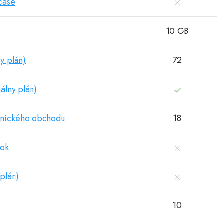
čase
10 GB
y plán)
72
álny plán)
onického obchodu
18
nok
plán)
10