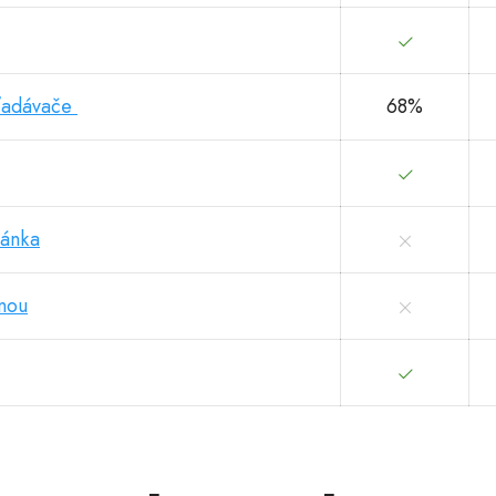
hľadávače
68%
ránka
énou