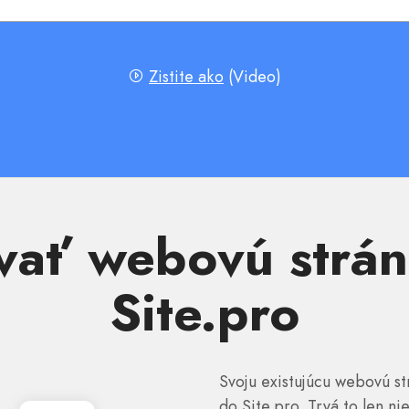
Zistite ako
(Video)
vať webovú strán
Site.pro
Svoju existujúcu webovú s
do Site.pro. Trvá to len ni