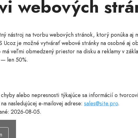
vi webových str
tný nástroj na tvorbu webových stránok, ktorý ponúka aj
 S Ucoz je možné vytvárať webové stránky na osobné aj obc
o má veľmi obmedzený priestor na disku a reklamy v zákl
e — len 50%.
 chyby alebo nepresnosti týkajúce sa informácií o tvorco
 na nasledujúcej e-mailovej adrese:
sales@site.pro
.
vané: 2026-08-05.
m