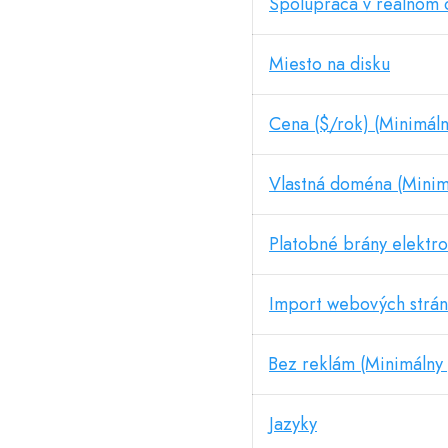
Spolupráca v reálnom 
Miesto na disku
Cena ($/rok) (Minimáln
Vlastná doména (Minim
Platobné brány elektr
Import webových strá
Bez reklám (Minimálny 
Jazyky