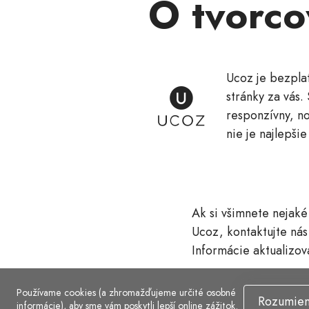
O tvorco
Ucoz je bezpla
stránky za vás.
responzívny, n
nie je najlepši
Ak si všimnete nejaké
Ucoz, kontaktujte nás
Informácie aktualizo
Používame cookies (a zhromažďujeme určité osobné
Rozumie
informácie), aby sme vám poskytli lepší online zážitok.