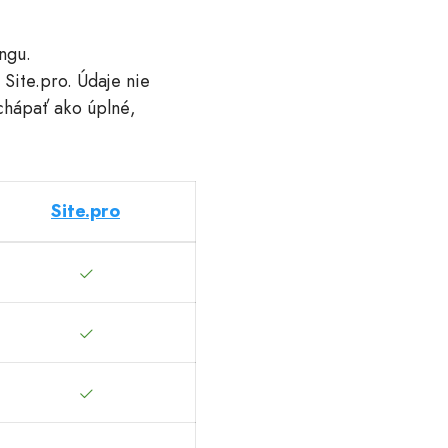
ngu.
 Site.pro. Údaje nie
chápať ako úplné,
Site.pro