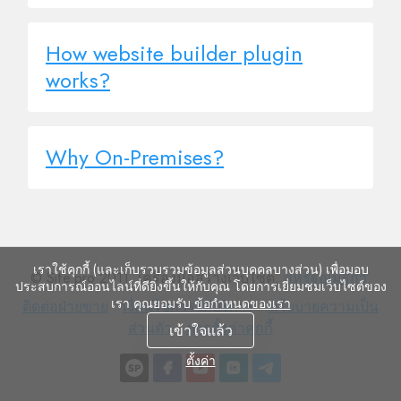
How website builder plugin
works?
Why On-Premises?
เราใช้คุกกี้ (และเก็บรวบรวมข้อมูลส่วนบุคคลบางส่วน) เพื่อมอบ
© Site.pro 2011. เครื่องมือสร้างเว็บไซต์.
สหรัฐอเมริกา
.
ประสบการณ์ออนไลน์ที่ดียิ่งขึ้นให้กับคุณ โดยการเยี่ยมชมเว็บไซต์ของ
เรา คุณยอมรับ
ข้อกำหนดของเรา
ติดต่อ
เงื่อนไข
นโยบาย
ติดต่อฝ่ายขาย
เงื่อนไขการให้บริการ
นโยบายความเป็น
ฝ่าย
การ
การ
ความ
ส่วนตัว
การตั้งค่าคุกกี้
เข้าใจแล้ว
ขาย
ให้
ตั้ง
เป็น
ตั้งค่า
บริการ
ค่า
ส่วน
คุกกี้
ตัว