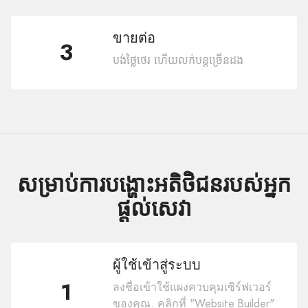
ขายต่อ
3
បង់ថ្លៃថេរ ហើយលក់បន្តច្រើនដង
សម្រាប់ការបង្ហោះអតិថិជនរបស់អ្នក
ផ្តល់សេវា
ผู้ใช้เข้าสู่ระบบ
1
ลงชื่อเข้าใช้แผงควบคุมเซิร์ฟเวอร์
ของคุณ. คลิกที่ "Website Builder"