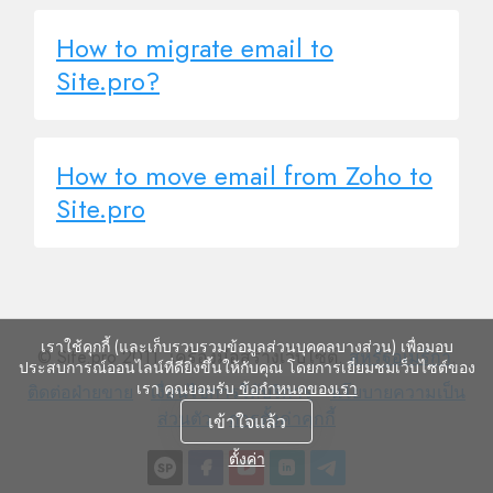
How to migrate email to
Site.pro?
How to move email from Zoho to
Site.pro
เราใช้คุกกี้ (และเก็บรวบรวมข้อมูลส่วนบุคคลบางส่วน) เพื่อมอบ
© Site.pro 2011. เครื่องมือสร้างเว็บไซต์.
สหรัฐอเมริกา
.
ประสบการณ์ออนไลน์ที่ดียิ่งขึ้นให้กับคุณ โดยการเยี่ยมชมเว็บไซต์ของ
เรา คุณยอมรับ
ข้อกำหนดของเรา
ติดต่อ
เงื่อนไข
นโยบาย
ติดต่อฝ่ายขาย
เงื่อนไขการให้บริการ
นโยบายความเป็น
ฝ่าย
การ
การ
ความ
ส่วนตัว
การตั้งค่าคุกกี้
เข้าใจแล้ว
ขาย
ให้
ตั้ง
เป็น
ตั้งค่า
บริการ
ค่า
ส่วน