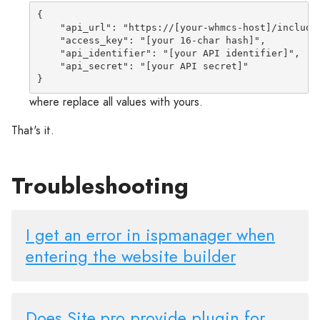
{

    "api_url": "
https://[your-whmcs-host]/include
    "access_key": "[your 16-char hash]",

    "api_identifier": "[your API identifier]",

    "api_secret": "[your API secret]"

where replace all values with yours.
That's it.
Troubleshooting
I get an error in ispmanager when
entering the website builder
Does Site.pro provide plugin for