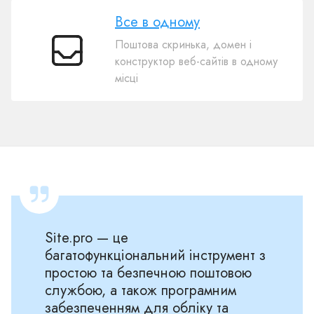
Все в одному
Поштова скринька, домен і
Все
конструктор веб-сайтів в одному
в
місці
одному
Site.pro — це
багатофункціональний інструмент з
простою та безпечною поштовою
службою, а також програмним
забезпеченням для обліку та