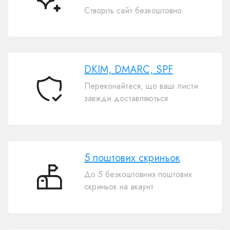
Безкоштовний
Створіть сайт безкоштовно
ШІ-
конструктор
сайтів
DKIM, DMARC, SPF
Переконайтеся, що ваші листи
DKIM,
завжди доставляються
DMARC,
SPF
5 поштових скриньок
До 5 безкоштовних поштових
5
скриньок на акаунт
поштових
скриньок