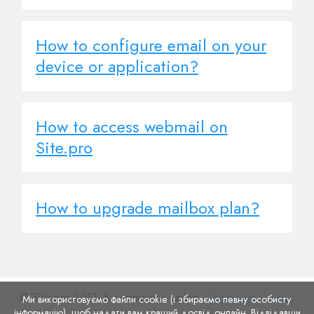
How to configure email on your
device or application?
How to access webmail on
Site.pro
How to upgrade mailbox plan?
© Site.pro 2011. Конструктор сайтів.
Сполучені Штати
.
Ми використовуємо файли cookie (і збираємо певну особисту
інформацію), щоб надати вам кращий досвід онлайн. Відвідавши