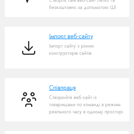
Створіть свій веб-сайт легко та
веб-
безкоштовно за допомогою ШІ
сайтів
з
ШІ
Імпорт веб-сайту
Імпорт сайту з різних
Імпорт
конструкторів сайтів
веб-
сайту
Співпраця
Створюйте веб-сайт із
Співпраця
товарищами по команді в режимі
реального часу в одному просторі