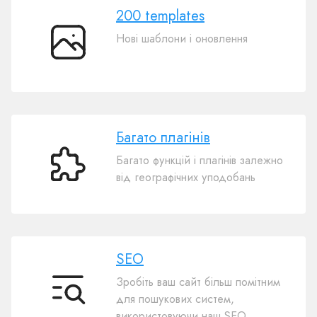
200 templates
Нові шаблони і оновлення
200
templates
Багато плагінів
Багато функцій і плагінів залежно
Багато
від географічних уподобань
плагінів
SEO
Зробіть ваш сайт більш помітним
SEO
для пошукових систем,
використовуючи наш SEO