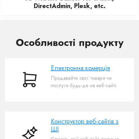
DirectAdmin, Plesk, etc.
Особливості продукту
Електронна комерція
Продавайте свої товари чи
Електронна
послуги будь-де на веб-сайті
комерція
Конструктор веб-сайтів з
ШІ
Конструктор