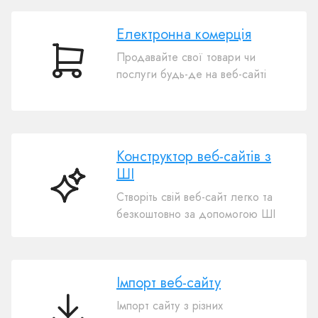
Електронна комерція
Продавайте свої товари чи
Електронна
послуги будь-де на веб-сайті
комерція
Конструктор веб-сайтів з
ШІ
Конструктор
Створіть свій веб-сайт легко та
веб-
безкоштовно за допомогою ШІ
сайтів
з
ШІ
Імпорт веб-сайту
Імпорт сайту з різних
Імпорт