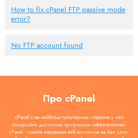
How to fix cPanel FTP passive mode
error?
No FTP account found
Про cPanel
cPanel став найбільш популярним і першим у світі
комерційно доступним програмним забезпеченням.
cPanel - панель керування веб-хостингом на базі Linux.