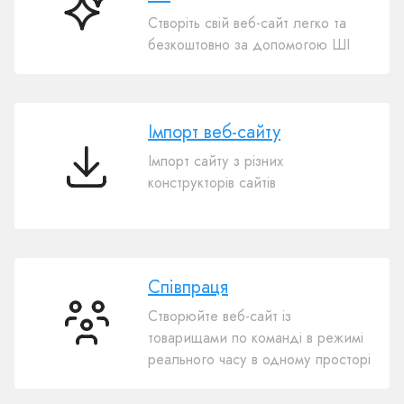
Конструктор
Створіть свій веб-сайт легко та
веб-
безкоштовно за допомогою ШІ
сайтів
з
ШІ
Імпорт веб-сайту
Імпорт сайту з різних
Імпорт
конструкторів сайтів
веб-
сайту
Співпраця
Створюйте веб-сайт із
Співпраця
товарищами по команді в режимі
реального часу в одному просторі