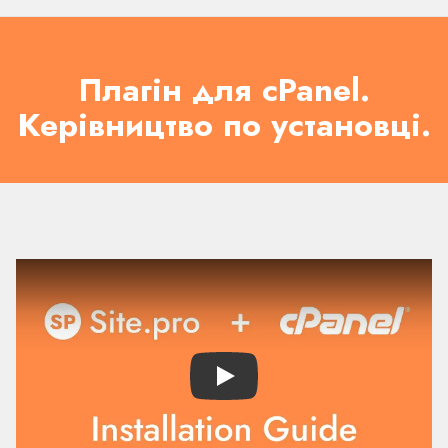
Плагін для cPanel.
Керівництво по установці.
Play