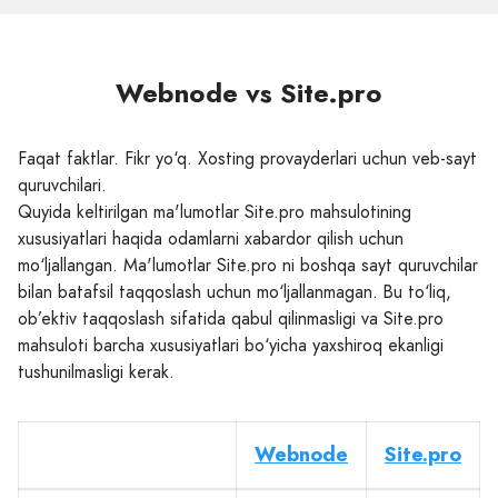
Webnode vs Site.pro
Faqat faktlar. Fikr yo‘q. Xosting provayderlari uchun veb-sayt
quruvchilari.
Quyida keltirilgan ma'lumotlar Site.pro mahsulotining
xususiyatlari haqida odamlarni xabardor qilish uchun
mo‘ljallangan. Ma'lumotlar Site.pro ni boshqa sayt quruvchilar
bilan batafsil taqqoslash uchun mo‘ljallanmagan. Bu to‘liq,
ob’ektiv taqqoslash sifatida qabul qilinmasligi va Site.pro
mahsuloti barcha xususiyatlari bo‘yicha yaxshiroq ekanligi
tushunilmasligi kerak.
Webnode
Site.pro