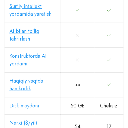
Sun’iy intellekt
yordamida yaratish
AI bilan to‘liq
tahrirlash
Konstruktorda AI
yordami
Haqiqiy vaqtda
+x
hamkorlik
Disk maydoni
50 GB
Cheksiz
Narxi ($/yil)
54
17