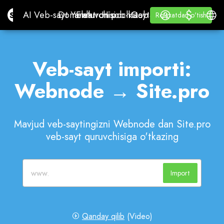
$
$
Site.pro
AI Veb-sayt Yaratuvchisi
Domenlar
Elektron pochta
Hisob-kitob dasturi
Qayta sotuvchilar uchun
Kirish
O'rganing
O'zb
AI Veb-sayt Yaratuvchisi
Domenlar
Elektron pochta
Hisob-kitob dasturi
Qayta sotuvchilar uchun
O'rganing
Ro'yxatdan o'tish
Ro'yxatdan o'tish
OQ YORLIQ
Veb-sayt importi:
Webnode → Site.pro
Mavjud veb-saytingizni Webnode dan Site.pro
veb-sayt quruvchisiga o'tkazing
Import
Qanday qilib
(Video)