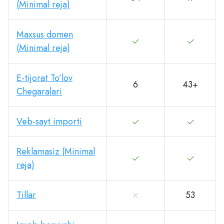
(Minimal reja)
Maxsus domen
(Minimal reja)
E-tijorat To’lov
6
43+
Chegaralari
Veb-sayt importi
Reklamasiz (Minimal
reja)
Tillar
53