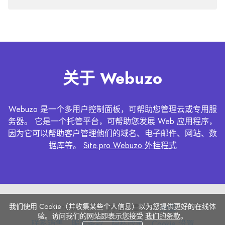
关于 Webuzo
Webuzo 是一个多用户控制面板，可帮助您管理云或专用服
务器。 它是一个托管平台，可帮助您发展 Web 应用程序，
因为它可以帮助客户管理他们的域名、电子邮件、网站、数
据库等。
Site.pro Webuzo 外挂程式
我们使用 Cookie（并收集某些个人信息）以为您提供更好的在线体
© Site.pro 2011. 网站构建工具.
美国
.
验。访问我们的网站即表示您接受
我们的条款
。
联
服
隐
Cookie
联系销售
服务条款
隐私政策
Cookie 设置