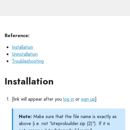
Reference:
Installation
Uninstallation
Troubleshooting
Installation
[link will appear after you
log in
or
sign up
]
Note:
Make sure that the file name is exactly as
above (i.e. not "siteprobuilder.zip (2)"). If it is