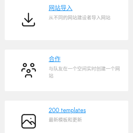
站
网站导入
建
从不同的网站建设者导入网站
设
网
者
站
导
入
合作
与队友在一个空间实时创建一个网
合
站
作
200 templates
最新模板和更新
200
templates