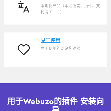
化
本地化产品（本地语言、插件、支
50
付网关……）
种
语
言
易于使用
易于使用的网站构建器
易
于
使
用
用于Webuzo的插件 安装向
导