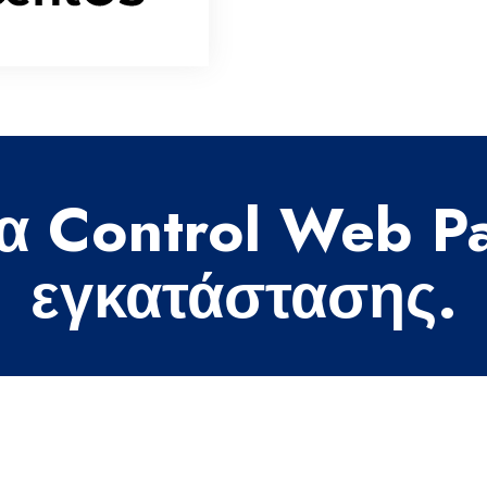
α Control Web P
εγκατάστασης.