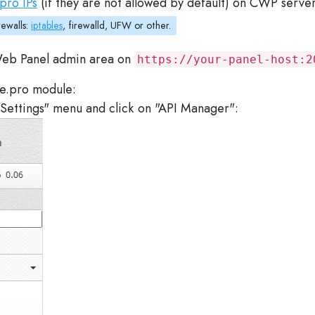
.pro IPs
(if they are not allowed by default) on CWP server
rewalls:
iptables
, firewalld, UFW or other.
 Web Panel admin area on
https://your-panel-host:2
te.pro module:
ettings" menu and click on "API Manager":