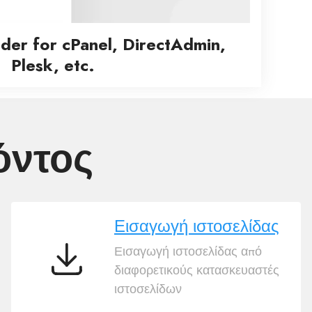
lder for cPanel, DirectAdmin,
Plesk, etc.
όντος
Εισαγωγή ιστοσελίδας
Εισαγωγή ιστοσελίδας από
Εισαγωγή
διαφορετικούς κατασκευαστές
ιστοσελίδας
ιστοσελίδων