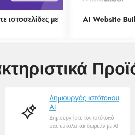
τε ιστοσελίδες με
AI Website Bui
κτηριστικά Προϊ
Δημιουργός ιστότοπου
AI
Δημιουργός
Δημιουργήστε τον ιστότοπό
ιστότοπου
σας εύκολα και δωρεάν με AI
AI