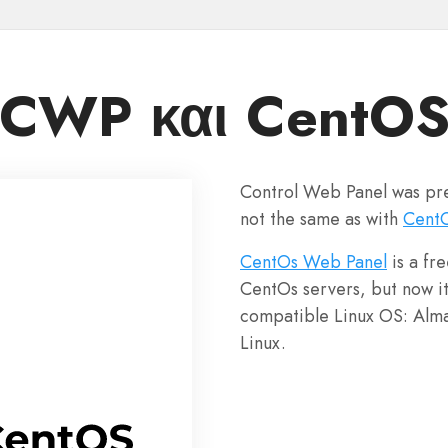
CWP και CentO
Control Web Panel was pre
not the same as with
CentO
CentOs Web Panel
is a fre
CentOs servers, but now it
compatible Linux OS: Alma
Linux.