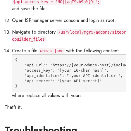
$api_access_key = 'N0[[aqISvb9b%{Oi';
and save the file.
Open ISPmanager server console and login as root.
Navigate to directory
/usr/local/mgr5/addons/sitepr
obuilder_files
Create a file
with the following content:
whmcs.json
{

    "api_url": "
https://[your-whmcs-host]/include
    "access_key": "[your 16-char hash]",

    "api_identifier": "[your API identifier]",

    "api_secret": "[your API secret]"

where replace all values with yours.
That's it.
Troubleshooting