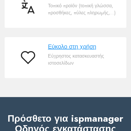
Τοπικό προϊόν (τοπική γλώσσα,
50
προσθήκες, πύλες πληρωμής,…)
γλώσσες
Εύκολο στη χρήση
Εύχρηστος κατασκευαστής
Εύκολο
ιστοσελίδων
στη
χρήση
Πρόσθετο για ispmanager
Οδηγός εγκατάστασης