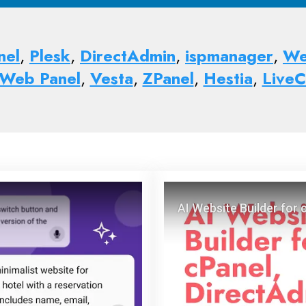
nel
,
Plesk
,
DirectAdmin
,
ispmanager
,
We
 Web Panel
,
Vesta
,
ZPanel
,
Hestia
,
LiveC