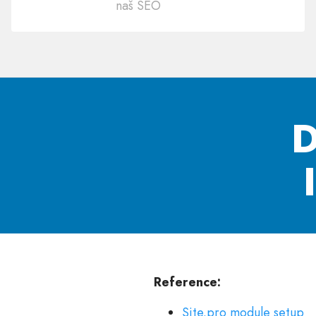
naš SEO
D
Reference:
Site.pro module setup