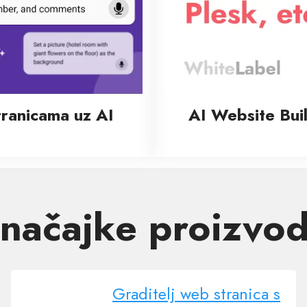
stranicama uz AI
AI Website Bui
načajke proizvo
Graditelj web stranica s