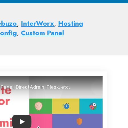
buzo
,
InterWorx
,
Hosting
onfig
,
Custom Panel
Play