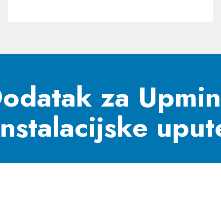
jezika
odatak za Upmi
Instalacijske uput