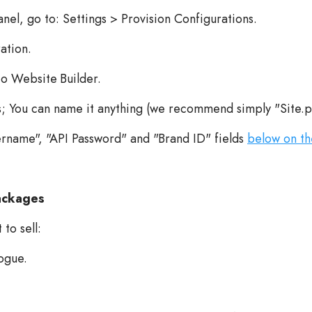
el, go to: Settings > Provision Configurations.
ation.
to Website Builder.
ds; You can name it anything (we recommend simply "Site.p
ername", "API Password" and "Brand ID" fields
below on t
ackages
to sell:
ogue.