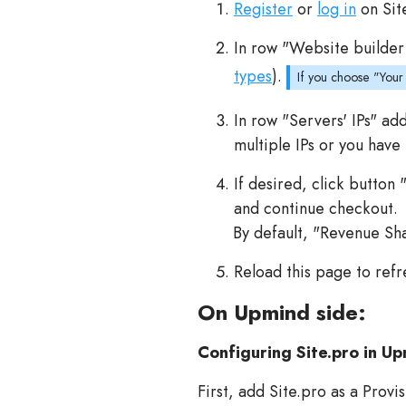
Register
or
log in
on Sit
In row "Website builder 
types
).
If you choose "Your 
In row "Servers' IPs" add
multiple IPs or you have 
If desired, click button
and continue checkout.
By default, "Revenue Sha
Reload this page to refr
On Upmind side:
Configuring Site.pro in U
First, add Site.pro as a Provi