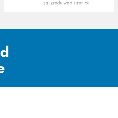
za
za izradu web stranica
korištenje
nd
e