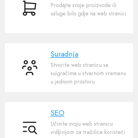
Prodajte svoje proizvode ili
E-
usluge bilo gdje na web stranici
trgovina
Suradnja
Stvorite web stranicu sa
Suradnja
suigračima u stvarnom vremenu
u jednom prostoru
SEO
Učinite svoju web stranicu
SEO
vidljivijom za tražilice koristeći