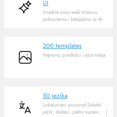
UI
Graditelj
Izradite svoju web stranicu
web
jednostavno i besplatno uz AI
stranica
s
UI
200 templates
Najnoviji predlošci i ažuriranja
200
templates
50 jezika
Lokalizirani proizvod (lokalni
50
jezik, dodaci, platni sustavi, …)