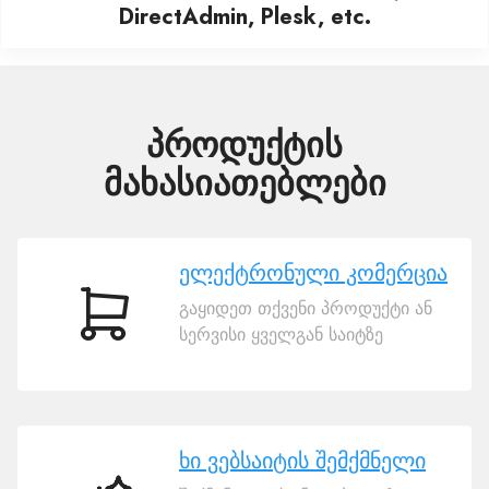
DirectAdmin, Plesk, etc.
პროდუქტის
მახასიათებლები
ელექტრონული კომერცია
გაყიდეთ თქვენი პროდუქტი ან
ელექტრონული
სერვისი ყველგან საიტზე
კომერცია
ხი ვებსაიტის შემქმნელი