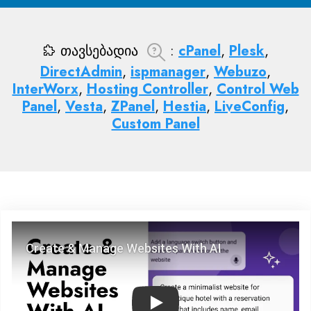
თავსებადია
:
cPanel
,
Plesk
,
DirectAdmin
,
ispmanager
,
Webuzo
,
InterWorx
,
Hosting Controller
,
Control Web
Panel
,
Vesta
,
ZPanel
,
Hestia
,
LiveConfig
,
Custom Panel
Play