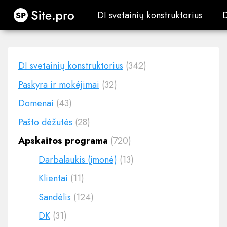
Site.pro
DI svetainių konstruktorius
DI svetainių konstruktorius
DI svetainių konstruktorius
(342)
Paskyra ir mokėjimai
(32)
Domenai
(43)
Pašto dėžutės
(28)
Apskaitos programa
(720)
Darbalaukis (įmonė)
(13)
Klientai
(11)
Sandėlis
(124)
DK
(31)