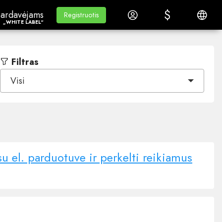
$
$
ardavėjams„White Label“
Mokymasis
Prisijungti
Lietuvi
ardavėjams
Mokymasis
Registruotis
Registruotis
„WHITE LABEL“
Filtras
Visi
u el. parduotuve ir perkelti reikiamus