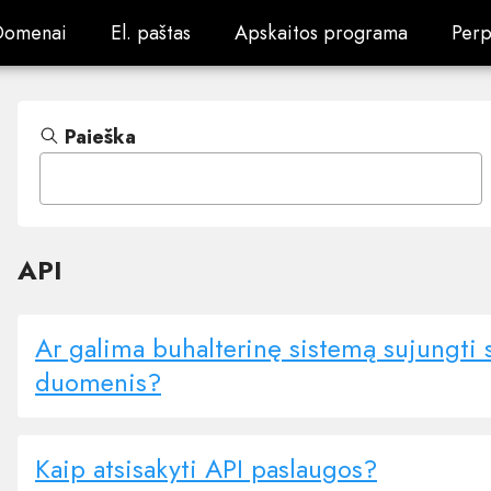
Domenai
El. paštas
Apskaitos programa
Perp
Domenai
El. paštas
Apskaitos programa
Perp
Paieška
API
Ar galima buhalterinę sistemą sujungti s
duomenis?
Kaip atsisakyti API paslaugos?