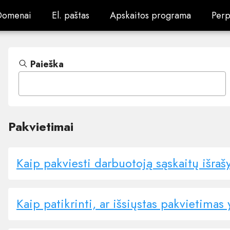
Domenai
El. paštas
Apskaitos programa
Perp
Domenai
El. paštas
Apskaitos programa
Perp
Paieška
Pakvietimai
Kaip pakviesti darbuotoją sąskaitų išrašy
Kaip patikrinti, ar išsiųstas pakvietimas