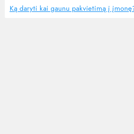
Ką daryti kai gaunu pakvietimą į įmonę