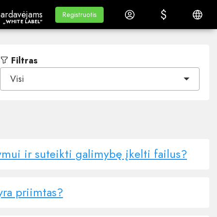
$
$
ardavėjams„White Label“
Mokymasis
Prisijungti
Lietuvi
ardavėjams
Mokymasis
Registruotis
Registruotis
„WHITE LABEL“
Filtras
Visi
mui ir suteikti galimybę įkelti failus?
 yra priimtas?