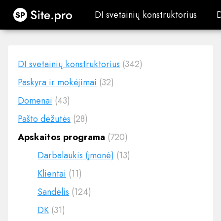
Site.pro
DI svetainių konstruktorius
DI svetainių konstruktorius
DI svetainių konstruktorius
(342)
Paskyra ir mokėjimai
(32)
Domenai
(43)
Pašto dėžutės
(28)
Apskaitos programa
(720)
Darbalaukis (įmonė)
(13)
Klientai
(11)
Sandėlis
(124)
DK
(31)