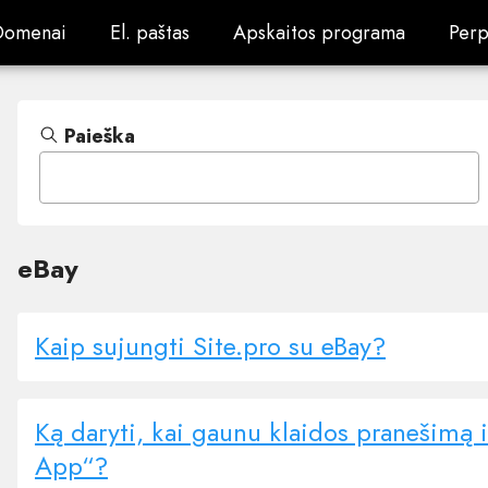
Domenai
El. paštas
Apskaitos programa
Perp
Domenai
El. paštas
Apskaitos programa
Perp
Paieška
eBay
Kaip sujungti Site.pro su eBay?
Ką daryti, kai gaunu klaidos pranešimą 
App“?