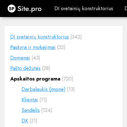
Site.pro
DI svetainių konstruktorius
DI svetainių konstruktorius
DI svetainių konstruktorius
(342)
Paskyra ir mokėjimai
(32)
Domenai
(43)
Pašto dėžutės
(28)
Apskaitos programa
(720)
Darbalaukis (įmonė)
(13)
Klientai
(11)
Sandėlis
(124)
DK
(31)