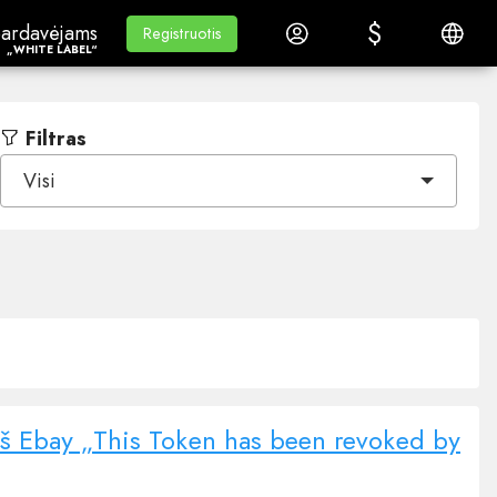
$
$
ardavėjams„White Label“
Mokymasis
Prisijungti
Lietuvi
ardavėjams
Mokymasis
Registruotis
Registruotis
„WHITE LABEL“
Filtras
Visi
iš Ebay „This Token has been revoked by