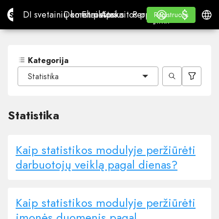
$
$
Site.pro
DI svetainių konstruktorius
Domenai
El. paštas
Apskaitos programa
Perpardavėjams„White
Prisijungti
Mokymasis
Lietu
DI svetainių konstruktorius
Domenai
El. paštas
Apskaitos programa
Perpardavėjams
Mokymasis
Registruotis
Registruotis
„WHITE LABEL“
Kategorija
Statistika
Statistika
Kaip statistikos modulyje peržiūrėti
darbuotojų veiklą pagal dienas?
Kaip statistikos modulyje peržiūrėti
įmonės duomenis pagal