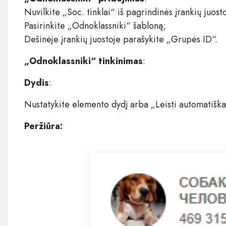
Nuvilkite „Soc. tinklai“ iš pagrindinės įrankių juost
Pasirinkite „Odnoklassniki“ šabloną;
Dešinėje įrankių juostoje parašykite „Grupės ID“.
„Odnoklassniki“ tinkinimas
:
Dydis
:
Nustatykite elemento dydį arba „Leisti automatiškai 
Peržiūra: