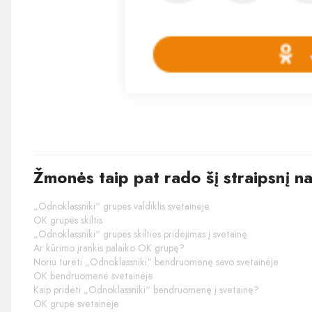
Žmonės taip pat rado šį straipsnį n
„Odnoklassniki“ grupės valdiklis svetainėje
OK grupės skiltis
„Odnoklassniki“ grupės skilties pridėjimas į svetainę
Ar kūrimo įrankis palaiko OK grupę?
Noriu turėti „Odnoklassniki“ bendruomenę savo svetainėje
OK bendruomenė svetainėje
Kaip pridėti „Odnoklassniki“ bendruomenę į svetainę?
OK grupė svetainėje