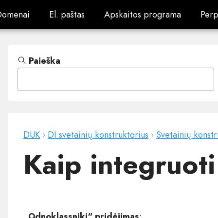
Domenai
El. paštas
Apskaitos programa
Perp
Domenai
El. paštas
Apskaitos programa
Perp
Paieška
DUK
›
DI svetainių konstruktorius
›
Svetainių konstr
Kaip integruo
„Odnoklassniki“ pridėjimas
: