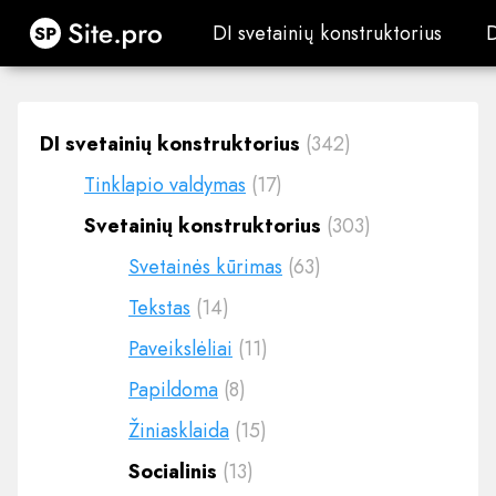
Site.pro
DI svetainių konstruktorius
DI svetainių konstruktorius
DI svetainių konstruktorius
(342)
Tinklapio valdymas
(17)
Svetainių konstruktorius
(303)
Svetainės kūrimas
(63)
Tekstas
(14)
Paveikslėliai
(11)
Papildoma
(8)
Žiniasklaida
(15)
Socialinis
(13)