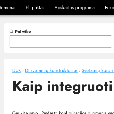
Domenai
El. paštas
Apskaitos programa
Perp
Domenai
El. paštas
Apskaitos programa
Perp
Paieška
DUK
›
DI svetainių konstruktorius
›
Svetainių konstr
Kaip integruot
Gaukite savo „Payfast“ konfigūracijos duomenis v