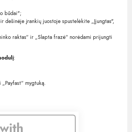
mo būdai";
ir dešinėje įrankių juostoje spustelėkite „Įjungtas",
inko raktas“ ir „Slapta frazė“ norėdami prijungti
modulį
:
ti „Payfast“ mygtuką.