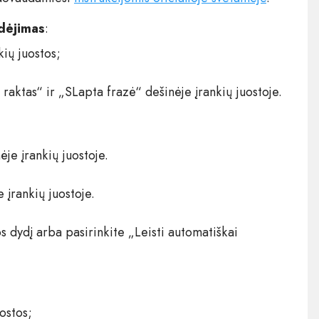
dėjimas
:
kių juostos;
raktas“ ir „SLapta frazė“ dešinėje įrankių juostoje.
je įrankių juostoje.
 įrankių juostoje.
os dydį arba pasirinkite „Leisti automatiškai
ostos;