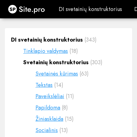
Site.pro
DI svetainių konstruktorius
DI svetainių konstruktorius
DI svetainių konstruktorius
(343)
Tinklapio valdymas
(18)
Svetainių konstruktorius
(303)
Svetainės kūrimas
(63)
Tekstas
(14)
Paveikslėliai
(11)
Papildoma
(8)
Žiniasklaida
(15)
Socialinis
(13)