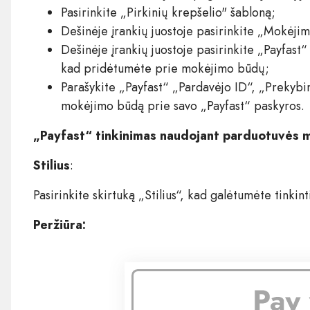
Pasirinkite „Pirkinių krepšelio" šabloną;
Dešinėje įrankių juostoje pasirinkite „Mokėji
Dešinėje įrankių juostoje pasirinkite „Payfast“ 
kad pridėtumėte prie mokėjimo būdų;
Parašykite „Payfast“ „Pardavėjo ID“, „Prekybin
mokėjimo būdą prie savo „Payfast“ paskyros.
„Payfast“ tinkinimas naudojant parduotuvės 
Stilius
:
Pasirinkite skirtuką „Stilius“, kad galėtumėte tinkin
Peržiūra: