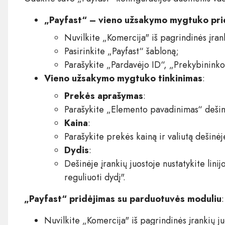
„Payfast“ – vieno užsakymo mygtuko pri
Nuvilkite „Komercija" iš pagrindinės įran
Pasirinkite „Payfast“ šabloną;
Parašykite „Pardavėjo ID“, „Prekybininko 
Vieno užsakymo mygtuko tinkinimas
:
Prekės aprašymas
:
Parašykite „Elemento pavadinimas“ dešinė
Kaina
:
Parašykite prekės kainą ir valiutą dešinėje
Dydis
:
Dešinėje įrankių juostoje nustatykite linij
reguliuoti dydį".
„Payfast“ pridėjimas su parduotuvės moduliu
:
Nuvilkite „Komercija" iš pagrindinės įrankių ju