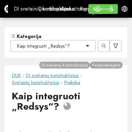
$
$
Site.pro
DI svetainių konstruktorius
Domenai
El. paštas
Apskaitos programa
Perpardavėjams„White
Prisijungti
Mokymasis
Lietu
DI svetainių konstruktorius
Domenai
El. paštas
Apskaitos programa
Perpardavėjams
Mokymasis
Registruotis
Registruotis
„WHITE LABEL“
Kategorija
Kaip integruoti „Redsys“?
DI svetainių konstruktorius
Perpardavėjams
DUK
›
DI svetainių konstruktorius
›
Svetainių konstruktorius
›
Prekyba
Kaip integruoti
„Redsys“?