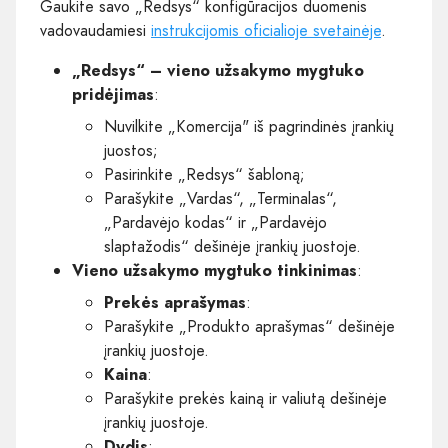
Gaukite savo „Redsys“ konfigūracijos duomenis
vadovaudamiesi
instrukcijomis oficialioje svetainėje
.
„Redsys“ – vieno užsakymo mygtuko
pridėjimas
:
Nuvilkite „Komercija" iš pagrindinės įrankių
juostos;
Pasirinkite „Redsys“ šabloną;
Parašykite „Vardas“, „Terminalas“,
„Pardavėjo kodas“ ir „Pardavėjo
slaptažodis“ dešinėje įrankių juostoje.
Vieno užsakymo mygtuko tinkinimas
:
Prekės aprašymas
:
Parašykite „Produkto aprašymas“ dešinėje
įrankių juostoje.
Kaina
:
Parašykite prekės kainą ir valiutą dešinėje
įrankių juostoje.
Dydis
: