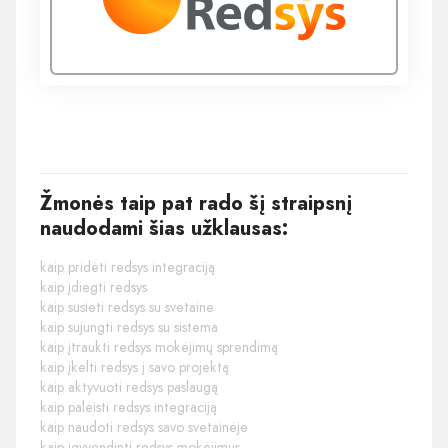
Žmonės taip pat rado šį straipsnį
naudodami šias užklausas:
kaip pridėti redsys integraciją
kaip įdiegti redsys
kaip susieti redsys su svetaine
kaip sujungti redsys su sistema
kaip įtraukti redsys mokėjimų sprendimą
kaip įkelti redsys į savo projektą
kaip aktyvuoti redsys paslaugą
kaip paleisti redsys integraciją
kaip naudoti redsys savo svetainėje
kaip įgyvendinti redsys mokėjimus