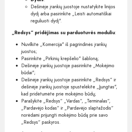
Dešinėje įrankių juostoje nustatykite linijos
dydį arba pasirinkite „Leisti automatiškai
reguliuoti dydį".
„Redsys“ pridėjimas su parduotuvės moduliu
:
Nuvilkite „Komercija" iš pagrindinės įrankių
juostos;
Pasirinkite „Pirkinių krepšelio" šabloną;
Dešinėje įrankių juostoje pasirinkite „Mokėjimo
būdai";
Dešinėje įrankių juostoje pasirinkite „Redsys“ ir
dešinėje įrankių juostoje spustelėkite „Įjungtas",
kad pridėtumėte prie mokėjimo būdų;
Parašykite „Redsys“ „Vardas“, „Terminalas“,
„Pardavėjo kodas“ ir „Pardavėjo slaptažodis“
norėdami prijungti mokėjimo būdą prie savo
„Redsys“ paskyros.