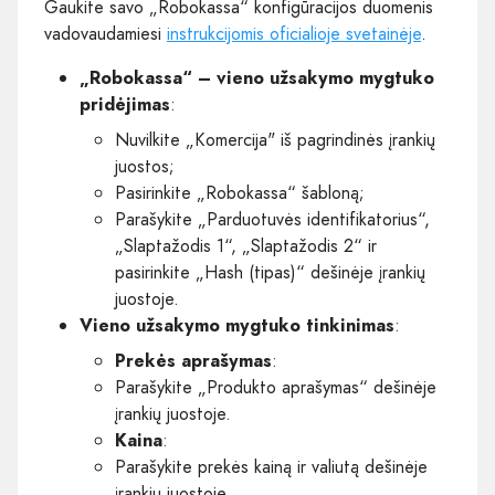
Gaukite savo „Robokassa“ konfigūracijos duomenis
vadovaudamiesi
instrukcijomis oficialioje svetainėje
.
„Robokassa“ – vieno užsakymo mygtuko
pridėjimas
:
Nuvilkite „Komercija" iš pagrindinės įrankių
juostos;
Pasirinkite „Robokassa“ šabloną;
Parašykite „Parduotuvės identifikatorius“,
„Slaptažodis 1“, „Slaptažodis 2“ ir
pasirinkite „Hash (tipas)“ dešinėje įrankių
juostoje.
Vieno užsakymo mygtuko tinkinimas
:
Prekės aprašymas
:
Parašykite „Produkto aprašymas“ dešinėje
įrankių juostoje.
Kaina
:
Parašykite prekės kainą ir valiutą dešinėje
įrankių juostoje.