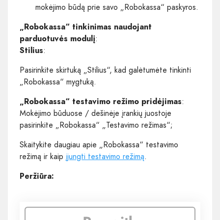
mokėjimo būdą prie savo „Robokassa“ paskyros.
„Robokassa“ tinkinimas naudojant
parduotuvės modulį
:
Stilius
:
Pasirinkite skirtuką „Stilius“, kad galėtumėte tinkinti
„Robokassa“ mygtuką.
„Robokassa“ testavimo režimo pridėjimas
:
Mokėjimo būduose / dešinėje įrankių juostoje
pasirinkite „Robokassa“ „Testavimo režimas“;
Skaitykite daugiau apie „Robokassa“ testavimo
režimą ir kaip
įjungti testavimo režimą
.
Peržiūra: