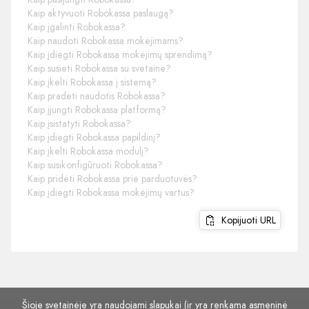
Kaip aktyvuoti Robokassa paslaugą?
Kaip įgalinti Robokassa?
Kaip naudoti Robokassa mokėjimams?
Kaip įdiegti Robokassa mokėjimų sprendimą?
Kaip susieti Robokassa su svetaine?
Kaip įkelti Robokassa į sistemą?
Kaip pradėti naudotis Robokassa?
Kaip įjungti Robokassa platformą?
Kaip įsistatyti Robokassa?
Kaip įdiegti Robokassa papildinį?
Kaip įkelti Robokassa modulį?
Kaip susikonfigūruoti Robokassa?
Kaip pridėti Robokassa prie parduotuvės?
Kaip įdiegti Robokassa mokėjimų vartus?
Kopijuoti URL
Šioje svetainėje yra naudojami slapukai (ir yra renkama asmeninė