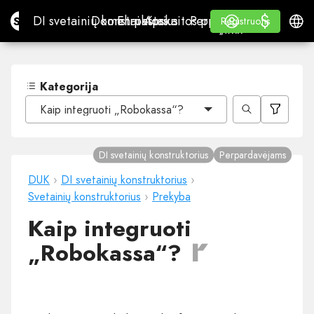
$
$
Site.pro
DI svetainių konstruktorius
Domenai
El. paštas
Apskaitos programa
Perpardavėjams„White
Prisijungti
Mokymasis
Lietu
DI svetainių konstruktorius
Domenai
El. paštas
Apskaitos programa
Perpardavėjams
Mokymasis
Registruotis
Registruotis
„WHITE LABEL“
Kategorija
Kaip integruoti „Robokassa“?
DI svetainių konstruktorius
Perpardavėjams
DUK
›
DI svetainių konstruktorius
›
Svetainių konstruktorius
›
Prekyba
Kaip integruoti
„Robokassa“?