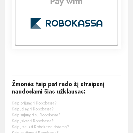
Žmonės taip pat rado šį straipsnį
naudodami šias užklausas:
Kaip prijungti Robokassa?
Kaip įdiegti Robokassa?
Kaip sujungti su Robokassa?
Kaip įsivesti Robokassa?
Kaip įtraukti Robokassa sistemą?
Kaip pasijungti Robokassa?