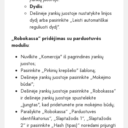
Dydis
:
Dešinėje įrankių juostoje nustatykite linijos
dydį arba pasirinkite „Leisti automatiškai
reguliuoti dydį".
„Robokassa“ pridėjimas su parduotuvės
moduliu
:
Nuvilkite „Komercija" iš pagrindinės įrankių
juostos;
Pasirinkite „Pirkinių krepšelio" šabloną;
Dešinėje įrankių juostoje pasirinkite „Mokėjimo
būdai";
Dešinėje įrankių juostoje pasirinkite „Robokassa“
ir dešinėje įrankių juostoje spustelėkite
„Įjungtas", kad pridėtumėte prie mokėjimo būdų;
Parašykite „Robokassa“ „Parduotuvės
identifikatorius“, „Slaptažodis 1“, „Slaptažodis
2“ ir pasirinkite „Hash (tipas)“ norėdami prijungti