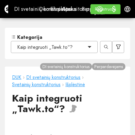
$
$
Site.pro
DI svetainių konstruktorius
Domenai
El. paštas
Apskaitos programa
Perpardavėjams„White
Prisijungti
Mokymasis
Lietu
DI svetainių konstruktorius
Domenai
El. paštas
Apskaitos programa
Perpardavėjams
Mokymasis
Registruotis
Registruotis
„WHITE LABEL“
Kategorija
Kaip integruoti „Tawk.to“?
DI svetainių konstruktorius
Perpardavėjams
DUK
›
DI svetainių konstruktorius
›
Svetainių konstruktorius
›
Išplėstinė
Kaip integruoti
„Tawk.to“?