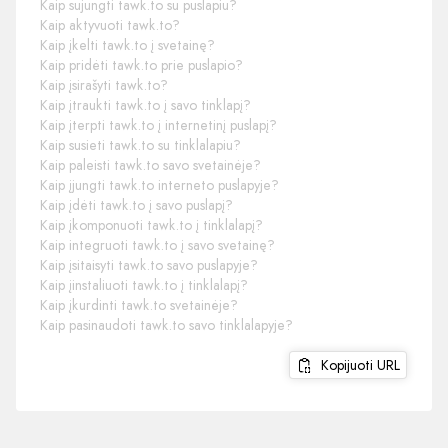
Kaip sujungti tawk.to su puslapiu?
Kaip aktyvuoti tawk.to?
Kaip įkelti tawk.to į svetainę?
Kaip pridėti tawk.to prie puslapio?
Kaip įsirašyti tawk.to?
Kaip įtraukti tawk.to į savo tinklapį?
Kaip įterpti tawk.to į internetinį puslapį?
Kaip susieti tawk.to su tinklalapiu?
Kaip paleisti tawk.to savo svetainėje?
Kaip įjungti tawk.to interneto puslapyje?
Kaip įdėti tawk.to į savo puslapį?
Kaip įkomponuoti tawk.to į tinklalapį?
Kaip integruoti tawk.to į savo svetainę?
Kaip įsitaisyti tawk.to savo puslapyje?
Kaip įinstaliuoti tawk.to į tinklalapį?
Kaip įkurdinti tawk.to svetainėje?
Kaip pasinaudoti tawk.to savo tinklalapyje?
Kopijuoti URL