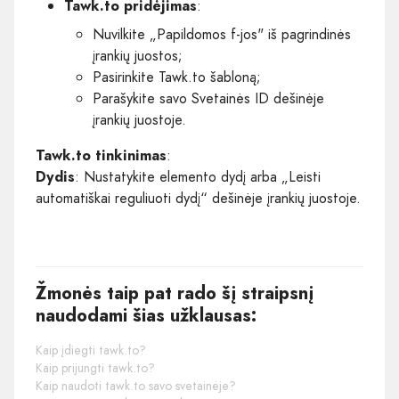
Tawk.to pridėjimas
:
Nuvilkite „Papildomos f-jos" iš pagrindinės
įrankių juostos;
Pasirinkite Tawk.to šabloną;
Parašykite savo Svetainės ID dešinėje
įrankių juostoje.
Tawk.to tinkinimas
:
Dydis
: Nustatykite elemento dydį arba „Leisti
automatiškai reguliuoti dydį“ dešinėje įrankių juostoje.
Žmonės taip pat rado šį straipsnį
naudodami šias užklausas:
Kaip įdiegti tawk.to?
Kaip prijungti tawk.to?
Kaip naudoti tawk.to savo svetainėje?