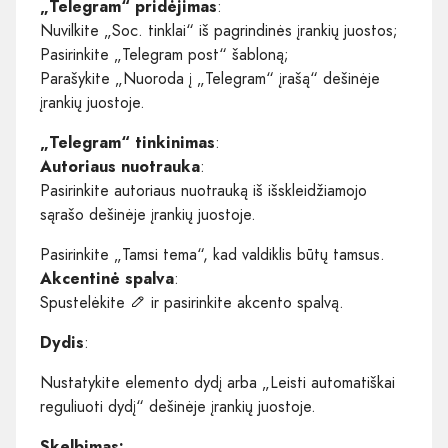
„Telegram“ pridėjimas
:
Nuvilkite „Soc. tinklai“ iš pagrindinės įrankių juostos;
Pasirinkite „Telegram post“ šabloną;
Parašykite „Nuoroda į „Telegram“ įrašą“ dešinėje
įrankių juostoje.
„Telegram“ tinkinimas
:
Autoriaus nuotrauka
:
Pasirinkite autoriaus nuotrauką iš išskleidžiamojo
sąrašo dešinėje įrankių juostoje.
Pasirinkite „Tamsi tema“, kad valdiklis būtų tamsus.
Akcentinė spalva
:
Spustelėkite
ir pasirinkite akcento spalvą.
Dydis
:
Nustatykite elemento dydį arba „Leisti automatiškai
reguliuoti dydį“ dešinėje įrankių juostoje.
Skelbimas: