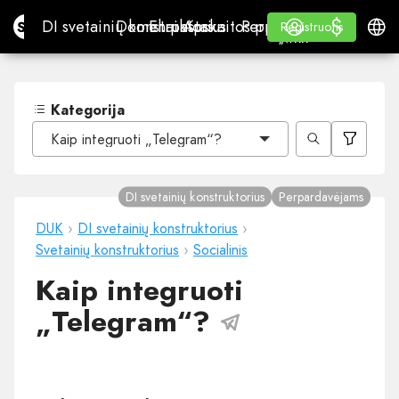
$
$
Site.pro
DI svetainių konstruktorius
Domenai
El. paštas
Apskaitos programa
Perpardavėjams„White
Prisijungti
Mokymasis
Lietu
DI svetainių konstruktorius
Domenai
El. paštas
Apskaitos programa
Perpardavėjams
Mokymasis
Registruotis
Registruotis
„WHITE LABEL“
Kategorija
Kaip integruoti „Telegram“?
DI svetainių konstruktorius
Perpardavėjams
DUK
›
DI svetainių konstruktorius
›
Svetainių konstruktorius
›
Socialinis
Kaip integruoti
„Telegram“?