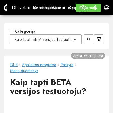
$
$
Site.pro
DI svetainių konstruktorius
Domenai
El. paštas
Apskaitos programa
Perpardavėjams„White
Prisijungti
Mokymasis
Lietu
DI svetainių konstruktorius
Domenai
El. paštas
Apskaitos programa
Perpardavėjams
Mokymasis
Registruotis
Registruotis
„WHITE LABEL“
Kategorija
Kaip tapti BETA versijos testuotoju?
Apskaitos programa
DUK
›
Apskaitos programa
›
Paskyra
›
Mano duomenys
Kaip tapti BETA
versijos testuotoju?