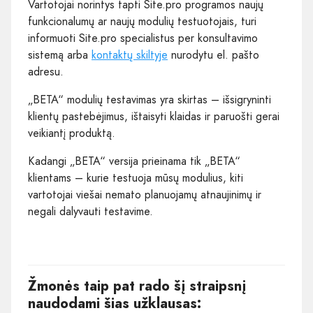
Vartotojai norintys tapti Site.pro programos naujų
funkcionalumų ar naujų modulių testuotojais, turi
informuoti Site.pro specialistus per
konsultavimo
sistemą
arba
kontaktų skiltyje
nurodytu el. pašto
adresu.
„BETA“ modulių testavimas yra skirtas – išsigryninti
klientų pastebėjimus, ištaisyti klaidas ir paruošti gerai
veikiantį produktą.
Kadangi „BETA“ versija prieinama tik „BETA“
klientams – kurie testuoja mūsų modulius, kiti
vartotojai viešai nemato planuojamų atnaujinimų ir
negali dalyvauti testavime.
Žmonės taip pat rado šį straipsnį
naudodami šias užklausas: