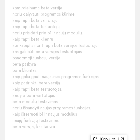
kam prieinama beta versija
noriu dalyvauti programos kūrime.
kaip tapti beta vartotoju
kaip tapti beta testuotojų
noriu prisidėti prie b1.lt naujų modulių.
kaip tapti beta klientu
kur kreiptis norit tapti beta versijos testuotoju
kas gali būti beta versijos testuotojais
bandomoji funkcijų versija
beta paskyra
beta klientas.
kaip galiu gauti naujausias programos funkcijas
kaip pasirinkti beta versiją
kaip tapti beta testuotojas.
kas yra beta vartotojas
beta modulių testavimas.
noriu išbandyti naujas programos funkcijas.
kaip ištestuoti b1.lt naujus modulius
naujų funkcijų testavimas.
beta versija, kas tai yra
Kopijuoti URL