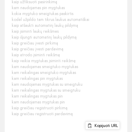
kaip užfiksuoti pasirinkimą
kam naudojamas pin mygtukas
kokia mygtuko smeigtukas paskirtis
kodėl užpildo tam tikrus laukus automatiškai
kaip atšaukti automatinį laukų pildymą
kaip įsiminti laukų reikšmes
kaip išjungti automatinį laukų pildymą
kaip greičiau įvesti pirkimą
kaip greičiau įvesti pardavimą
kaip atrodo įsiminti reikšmę
kaip veikia mygtukas įsiminti reikšmę
kam naudojamas smeigtuko mygtukas
kam reikalingas smeigtuko mygtukas
kam reikalingas pin mygtukas
kam naudojamas mygtukas su smeigtuku
kam reikalingas mygtukas su smeigtuku
kam reikalingas mygtukas pin
kam naudojamas mygtukas pin
kaip greičiau registruoti pirkimą
kaip greičiau registruoti pardavimą
Kopijuoti URL