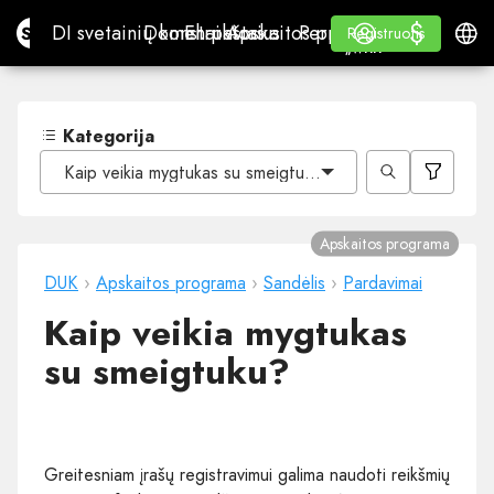
$
$
Site.pro
DI svetainių konstruktorius
Domenai
El. paštas
Apskaitos programa
Perpardavėjams„White
Prisijungti
Mokymasis
Lietu
DI svetainių konstruktorius
Domenai
El. paštas
Apskaitos programa
Perpardavėjams
Mokymasis
Registruotis
Registruotis
„WHITE LABEL“
Kategorija
Kaip veikia mygtukas su smeigtuku?
Apskaitos programa
DUK
›
Apskaitos programa
›
Sandėlis
›
Pardavimai
Kaip veikia mygtukas
su smeigtuku?
Greitesniam įrašų registravimui galima naudoti reikšmių