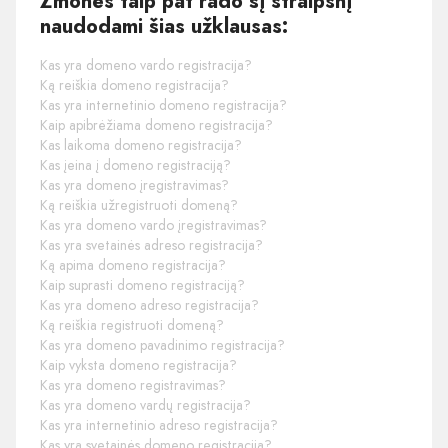
Žmonės taip pat rado šį straipsnį
naudodami šias užklausas:
Kas yra domeno vardo registracija?
Ką reiškia domeno registracija?
Kas yra internetinio domeno registracija?
Kaip apibrėžiama domeno registracija?
Kas laikoma domeno registracija?
Kas įeina į domeno registraciją?
Kas yra domeno įregistravimas?
Ką reiškia užregistruoti domeną?
Kas yra domeno vardo įregistravimas?
Kas yra svetainės adreso registracija?
Ką apima domeno registracija?
Kaip suprasti domeno registraciją?
Kas yra domeno adreso registracija?
Ką reiškia registruoti domeną?
Kas yra domeno pavadinimo registracija?
Kaip vyksta domeno registracija?
Kas yra domeno registravimas?
Kas yra domeno vardų registracija?
Kas yra internetinio adreso registracija?
Kas yra svetainės domeno registracija?