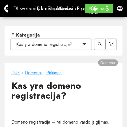
$
$
Site.pro
DI svetainių konstruktorius
Domenai
El. paštas
Apskaitos programa
Perpardavėjams„White
Prisijungti
Mokymasis
Lietu
DI svetainių konstruktorius
Domenai
El. paštas
Apskaitos programa
Perpardavėjams
Mokymasis
Registruotis
Registruotis
„WHITE LABEL“
Kategorija
Kas yra domeno registracija?
Domenai
DUK
›
Domenai
›
Pirkimas
Kas yra domeno
registracija?
Domeno registracija – tai domeno vardo įsigijimas.