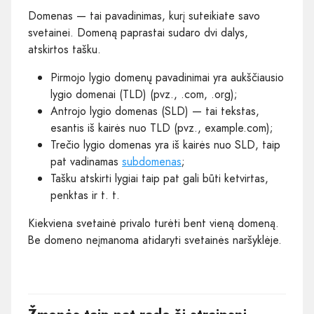
Domenas — tai pavadinimas, kurį suteikiate savo
svetainei. Domeną paprastai sudaro dvi dalys,
atskirtos tašku.
Pirmojo lygio domenų pavadinimai yra aukščiausio
lygio domenai (TLD) (pvz., .com, .org);
Antrojo lygio domenas (SLD) — tai tekstas,
esantis iš kairės nuo TLD (pvz., example.com);
Trečio lygio domenas yra iš kairės nuo SLD, taip
pat vadinamas
subdomenas
;
Tašku atskirti lygiai taip pat gali būti ketvirtas,
penktas ir t. t.
Kiekviena svetainė privalo turėti bent vieną domeną.
Be domeno neįmanoma atidaryti svetainės naršyklėje.