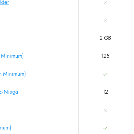
lder
2 GB
n Minimum)
125
an Minimum)
E-Niaga
12
imum)