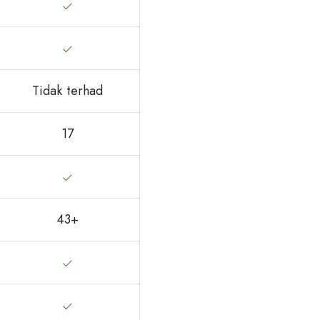
Tidak terhad
17
43+