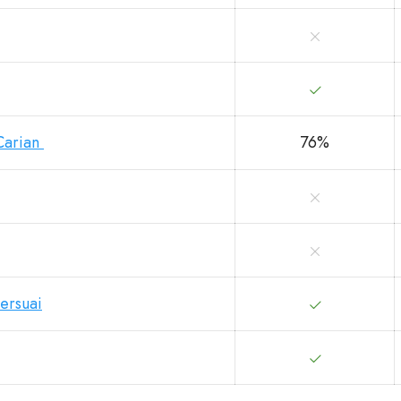
Carian
76%
ersuai