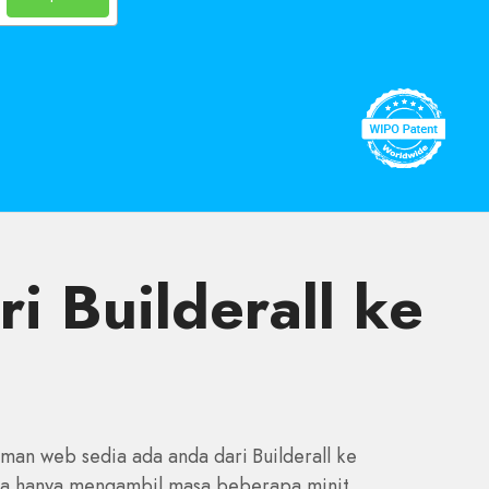
 Builderall ke
an web sedia ada anda dari Builderall ke
 Ia hanya mengambil masa beberapa minit.