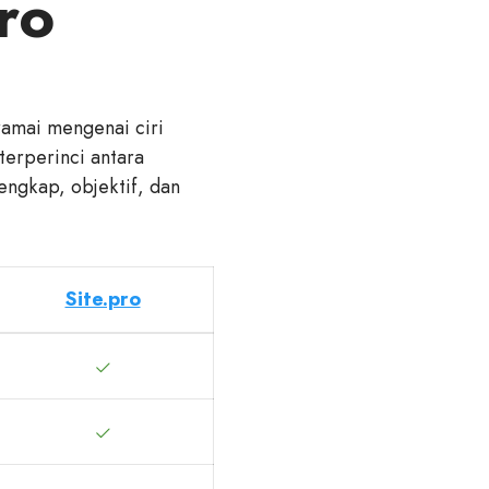
pro
amai mengenai ciri
terperinci antara
engkap, objektif, dan
Site.pro