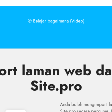
Belajar bagaimana
(Video)
rt laman web dari
Site.pro
Anda boleh mengimport lam
Site.pro secara percuma.