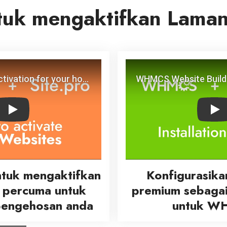
tuk mengaktifkan Lama
Play
Pla
tuk mengaktifkan
Konfigurasik
 percuma untuk
premium sebagai
pengehosan anda
untuk W