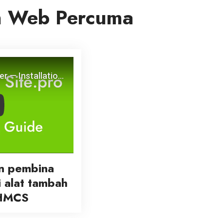
n Web Percuma
y
an pembina
 alat tambah
HMCS