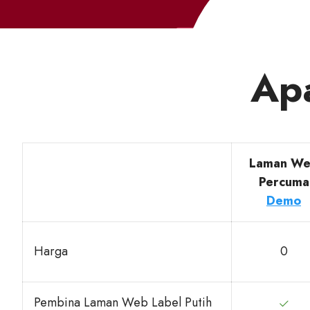
Ap
Laman W
Percuma
Demo
Harga
0
Pembina Laman Web Label Putih