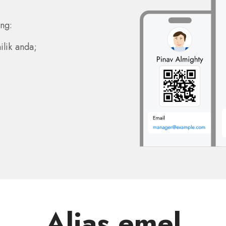
ng:
lik anda;
Alias emel