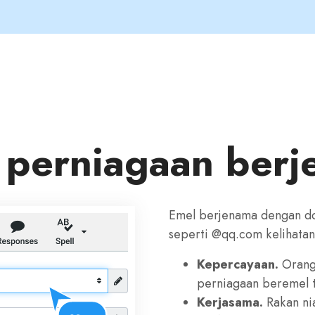
 perniagaan ber
Emel berjenama dengan do
seperti @qq.com kelihatan 
Kepercayaan.
Orang 
perniagaan beremel t
Kerjasama.
Rakan nia