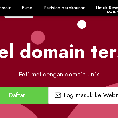
omain
E-mel
Perisian perakaunan
Untuk Rese
omain
E-mel
Perisian perakaunan
Untuk Rese
LABEL 
el domain ter
Peti mel dengan domain unik
Log masuk ke Webm
Daftar