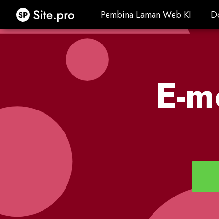
Site.pro
Pembina Laman Web KI
D
Pembina Laman Web KI
D
E-m