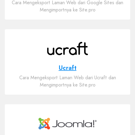
Cara Mengeksport Laman Web dari Google Sites dan
Mengimportnya ke Site.pro
Ucraft
Cara Mengeksport Laman Web dari Ucraft dan
Mengimportnya ke Site.pro