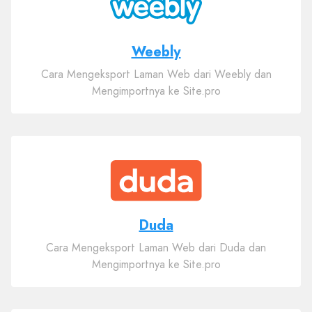
Weebly
Cara Mengeksport Laman Web dari Weebly dan
Mengimportnya ke Site.pro
Duda
Cara Mengeksport Laman Web dari Duda dan
Mengimportnya ke Site.pro