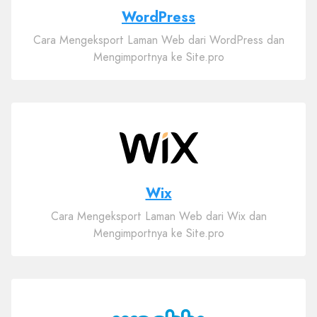
WordPress
Cara Mengeksport Laman Web dari WordPress dan
Mengimportnya ke Site.pro
Wix
Cara Mengeksport Laman Web dari Wix dan
Mengimportnya ke Site.pro