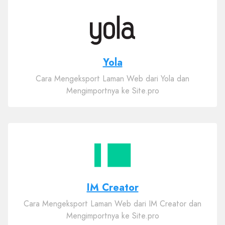
Yola
Cara Mengeksport Laman Web dari Yola dan
Mengimportnya ke Site.pro
IM Creator
Cara Mengeksport Laman Web dari IM Creator dan
Mengimportnya ke Site.pro