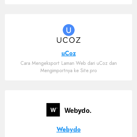
uCoz
Cara Mengeksport Laman Web dari uCoz dan
Mengimportnya ke Site.pro
Webydo