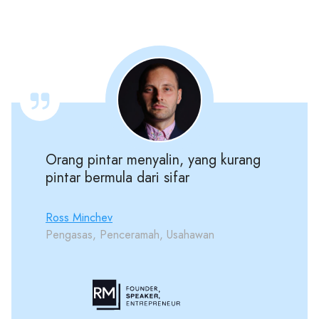
Orang pintar menyalin, yang kurang
pintar bermula dari sifar
Ross Minchev
Pengasas, Penceramah, Usahawan