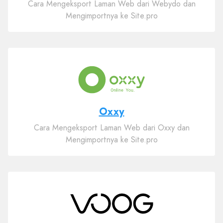
Cara Mengeksport Laman Web dari Webydo dan
Mengimportnya ke Site.pro
Oxxy
Cara Mengeksport Laman Web dari Oxxy dan
Mengimportnya ke Site.pro