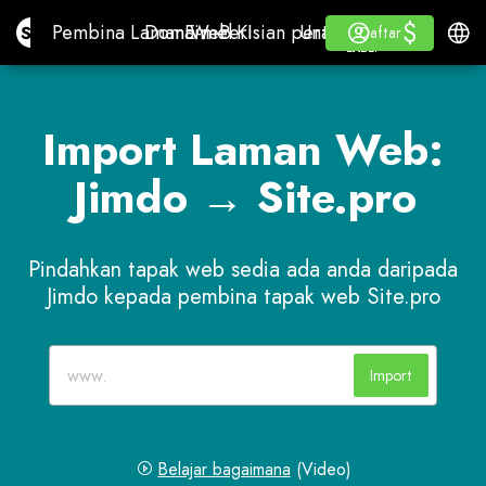
$
$
Site.pro
Pembina Laman Web KI
Domain
E-mel
Perisian perakaunan
Untuk ResellerLabel p
Log masuk
Belajar
Bahas
Pembina Laman Web KI
Domain
E-mel
Perisian perakaunan
Untuk Reseller
Belajar
Daftar
Daftar
LABEL PUTIH
Import Laman Web:
Jimdo → Site.pro
Pindahkan tapak web sedia ada anda daripada
Jimdo kepada pembina tapak web Site.pro
Import
Belajar bagaimana
(Video)