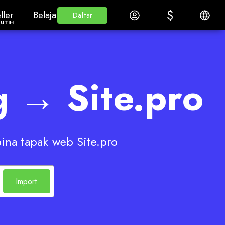
$
$
llerLabel putih
Belajar
Log masuk
Bahasa 
ller
Belajar
Daftar
Daftar
PUTIH
 → Site.pro
na tapak web Site.pro
Import