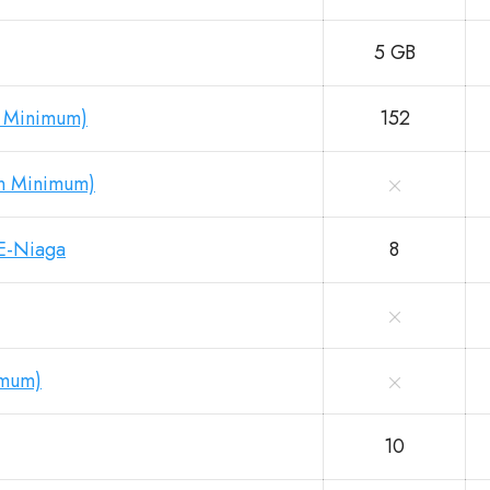
5 GB
n Minimum)
152
an Minimum)
E-Niaga
8
imum)
10