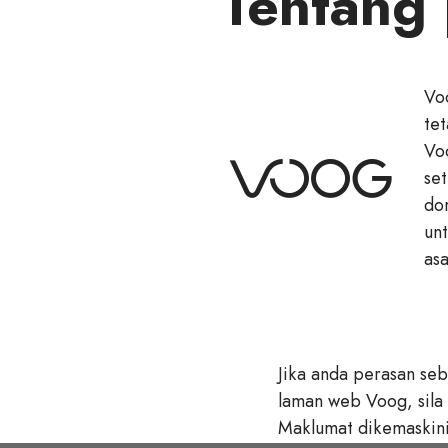
Tentang
Vo
te
Vo
se
do
un
as
Jika anda perasan se
laman web Voog, sila
Maklumat dikemaskin