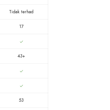
Tidak terhad
17
43+
53