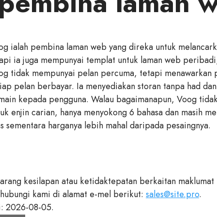
 pembina laman 
og ialah pembina laman web yang direka untuk melancarka
tapi ia juga mempunyai templat untuk laman web peribadi
og tidak mempunyai pelan percuma, tetapi menawarkan p
tiap pelan berbayar. Ia menyediakan storan tanpa had da
main kepada pengguna. Walau bagaimanapun, Voog tida
tuk enjin carian, hanya menyokong 6 bahasa dan masih me
as sementara harganya lebih mahal daripada pesaingnya.
barang kesilapan atau ketidaktepatan berkaitan makluma
 hubungi kami di alamat e-mel berikut:
sales@site.pro
.
i: 2026-08-05.