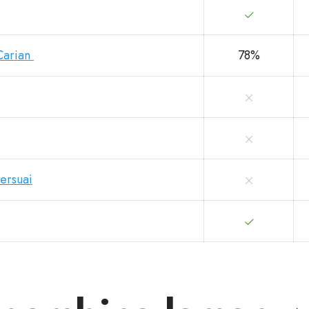
Carian
78%
ersuai