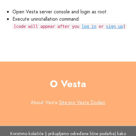
Open Vesta server console and login as root.
Execute uninstallation command:
[code will appear after you
log in
or
sign up
]
O Vesta
About Vesta
Site.pro Vesta Dodaci
Koristimo kolačiće (i prikupljamo određene lične podatke) kako