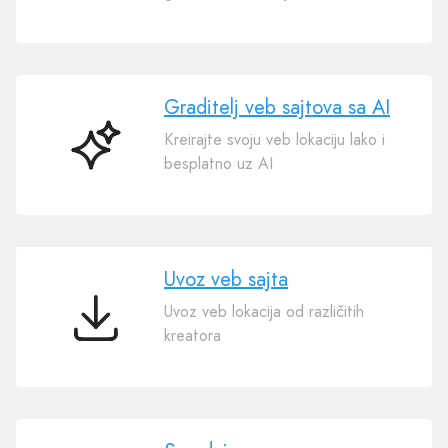
trgovina
Graditelj veb sajtova sa AI
Kreirajte svoju veb lokaciju lako i
Graditelj
besplatno uz AI
veb
sajtova
sa
AI
Uvoz veb sajta
Uvoz veb lokacija od različitih
Uvoz
kreatora
veb
sajta