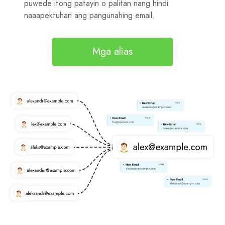
puwede itong patayin o palitan nang hindi
naaapektuhan ang pangunahing email.
Mga alias