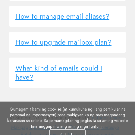
How to manage email aliases?
How to upgrade mailbox plan?
What kind of emails could I
have?
Gumagamit kami ng cookies (at kumukuha ng ilang partikular na
personal na impormasyon) para mabigyan ka ng mas magandang
© Site.pro 2011. Tagabuo ng Website.
Estados Unidos
.
karanasan sa online. Sa pamamagitan ng pagbisita sa aming website
tinatanggap mo ang
aming mga tuntunin
.
Makipag-
Panuntunan
Patak
Makipag-ugnayan sa Sales
Panuntunan ng serbisyo
ugnayan
Mga
ng
sa
Patakaran sa Privacy
Mga setting ng cookie