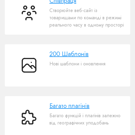
Співпраця
Створюйте веб-сайт із
Співпраця
товарищами по команді в режимі
реального часу в одному просторі
200 Шаблонів
Нові шаблони і оновлення
200
Шаблонів
Багато плагінів
Багато функцій і плагінів залежно
Багато
від географічних уподобань
плагінів