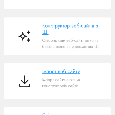
комерція
Конструктор веб-сайтів з
ШІ
Конструктор
Створіть свій веб-сайт легко та
веб-
безкоштовно за допомогою ШІ
сайтів
з
ШІ
Імпорт веб-сайту
Імпорт сайту з різних
Імпорт
конструкторів сайтів
веб-
сайту