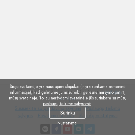
Šioje svetainėje yra naudojami slapukai (ir yra renkama asmeninė
© Site.pro 2011. Svetainių konstruktorius.
Jungtinės
informacija), kad galėtume Jums suteikti geresnę naršymo patirtį
mūsų svetainėje. Toliau naršydami svetainėje Jūs sutinkate su mūsų
Valstijos
.
paslaugų teikimo sąlygomis
.
Susisiekite
Paslaugų
Susisiekite su pardavimų skyriumi
Paslaugų teikimo
Sutinku
su
Privatumo
Slapukų
teikimo
sąlygos
Privatumo politika
Slapukų nustatymai
pardavimų
politika
nustatymai
sąlygos
Nustatymai
skyriumi