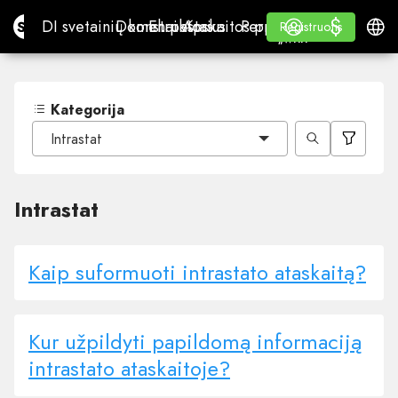
$
$
Site.pro
DI svetainių konstruktorius
Domenai
El. paštas
Apskaitos programa
Perpardavėjams„White
Prisijungti
Mokymasis
Lietu
DI svetainių konstruktorius
Domenai
El. paštas
Apskaitos programa
Perpardavėjams
Mokymasis
Registruotis
Registruotis
„WHITE LABEL“
Kategorija
Intrastat
Intrastat
Kaip suformuoti intrastato ataskaitą?
Kur užpildyti papildomą informaciją
intrastato ataskaitoje?