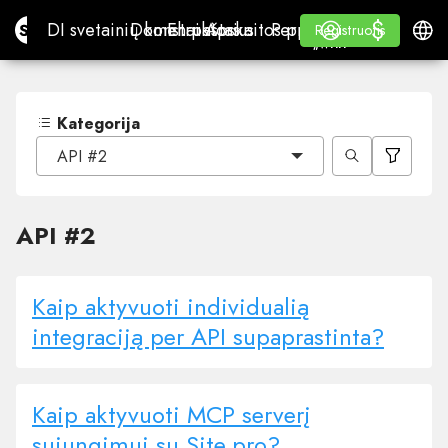
$
$
Site.pro
DI svetainių konstruktorius
Domenai
El. paštas
Apskaitos programa
Perpardavėjams„White
Prisijungti
Mokymasis
Lietu
DI svetainių konstruktorius
Domenai
El. paštas
Apskaitos programa
Perpardavėjams
Mokymasis
Registruotis
Registruotis
„WHITE LABEL“
Kategorija
API #2
API #2
Kaip aktyvuoti individualią
integraciją per API supaprastinta?
Kaip aktyvuoti MCP serverį
sujungimui su Site.pro?