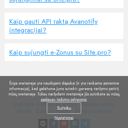
Kaip gauti API raktą Avanotify
integracijai?
Kaip sujungti e-Zonus su Site.pro?
Šioje svetainėje yra naudojami slapukai (ir yra renkama asmeninė
© Site.pro 2011. Svetainių konstruktorius.
Jungtinės
informacija), kad galėtume Jums suteikti geresnę naršymo patirtį
mūsų svetainėje. Toliau naršydami svetainėje Jūs sutinkate su mūsų
Valstijos
.
paslaugų teikimo sąlygomis
.
Susisiekite
Paslaugų
Susisiekite su pardavimų skyriumi
Paslaugų teikimo
Sutinku
su
Privatumo
Slapukų
teikimo
sąlygos
Privatumo politika
Slapukų nustatymai
pardavimų
politika
nustatymai
sąlygos
Nustatymai
skyriumi