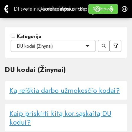
$
$
Site.pro
DI svetainių konstruktorius
Domenai
El. paštas
Apskaitos programa
Perpardavėjams„White
Prisijungti
Mokymasis
Lietu
DI svetainių konstruktorius
Domenai
El. paštas
Apskaitos programa
Perpardavėjams
Mokymasis
Registruotis
Registruotis
„WHITE LABEL“
Kategorija
DU kodai (Žinynai)
DU kodai (Žinynai)
Ką reiškia darbo užmokesčio kodai?
Kaip priskirti kitą kor.sąskaitą DU
kodui?