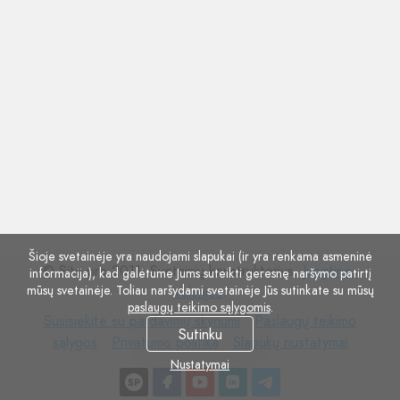
Šioje svetainėje yra naudojami slapukai (ir yra renkama asmeninė
© Site.pro 2011. Svetainių konstruktorius.
Jungtinės
informacija), kad galėtume Jums suteikti geresnę naršymo patirtį
mūsų svetainėje. Toliau naršydami svetainėje Jūs sutinkate su mūsų
Valstijos
.
paslaugų teikimo sąlygomis
.
Susisiekite
Paslaugų
Susisiekite su pardavimų skyriumi
Paslaugų teikimo
Sutinku
su
Privatumo
Slapukų
teikimo
sąlygos
Privatumo politika
Slapukų nustatymai
pardavimų
politika
nustatymai
sąlygos
Nustatymai
skyriumi