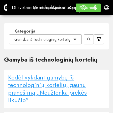
$
$
Site.pro
DI svetainių konstruktorius
Domenai
El. paštas
Apskaitos programa
Perpardavėjams„White
Prisijungti
Mokymasis
Lietu
DI svetainių konstruktorius
Domenai
El. paštas
Apskaitos programa
Perpardavėjams
Mokymasis
Registruotis
Registruotis
„WHITE LABEL“
Kategorija
Gamyba iš technologinių kortelių
Gamyba iš technologinių kortelių
Kodėl vykdant gamybą iš
technologinių kortelių, gaunu
pranešimą „Neužtenka prekės
likučio“