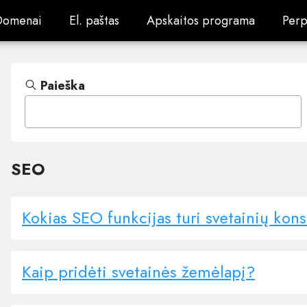
Domenai
El. paštas
Apskaitos programa
Perp
Domenai
El. paštas
Apskaitos programa
Perp
Paieška
SEO
Kokias SEO funkcijas turi svetainių kons
Kaip pridėti svetainės žemėlapį?