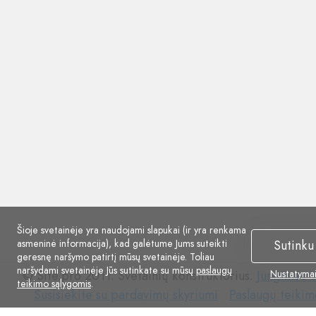
Šioje svetainėje yra naudojami slapukai (ir yra renkama
asmeninė informacija), kad galėtume Jums suteikti
Sutinku
geresnę naršymo patirtį mūsų svetainėje. Toliau
naršydami svetainėje Jūs sutinkate su mūsų
paslaugų
© Site.pro 2011. Svetainių konstruktorius.
Jungtinės V
Nustatyma
teikimo sąlygomis
.
Susisiekite
Paslaugų
Susisiekite su pardavimų skyriumi
Paslaugų teikim
su
teikimo