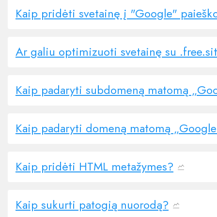
Kaip pridėti svetainę į "Google" paiešk
Ar galiu optimizuoti svetainę su .free.
Kaip padaryti subdomeną matomą „Goo
Kaip padaryti domeną matomą „Google“
Kaip pridėti HTML metažymes?
Kaip sukurti patogią nuorodą?