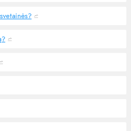
 svetainės?
ą?