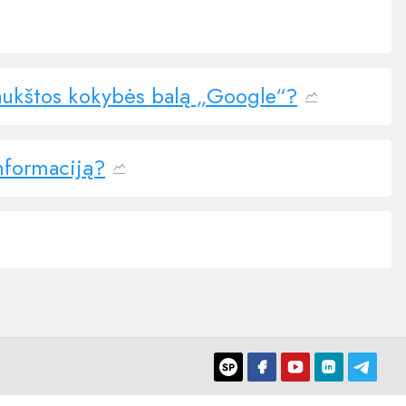
 aukštos kokybės balą „Google“?
nformaciją?