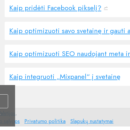
Kaip pridėti Facebook pikselį?
Kaip optimizuoti savo svetainę ir gauti
Kaip optimizuoti SEO naudojant meta i
Kaip integruoti „Mixpanel“ į svetainę
alstijos
.
i
Privatumo
Slapukų
o sąlygos
Privatumo politika
Slapukų nustatymai
politika
nustatymai