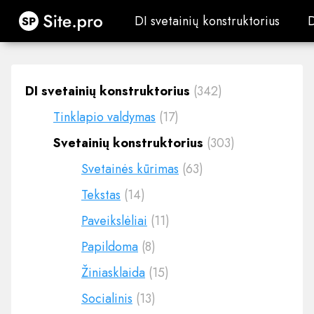
Site.pro
DI svetainių konstruktorius
DI svetainių konstruktorius
DI svetainių konstruktorius
(342)
Tinklapio valdymas
(17)
Svetainių konstruktorius
(303)
Svetainės kūrimas
(63)
Tekstas
(14)
Paveikslėliai
(11)
Papildoma
(8)
Žiniasklaida
(15)
Socialinis
(13)