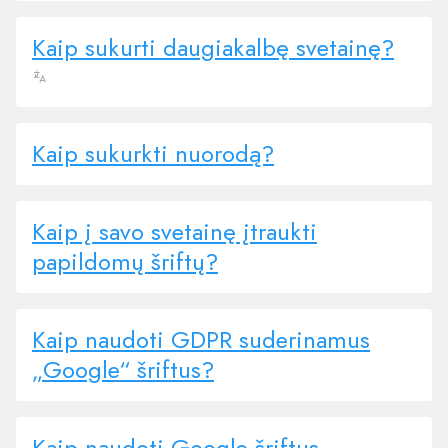
Kaip sukurti daugiakalbę svetainę?
Kaip sukurkti nuorodą?
Kaip į savo svetainę įtraukti
papildomų šriftų?
Kaip naudoti GDPR suderinamus
„Google“ šriftus?
Kaip naudoti Google šriftus,