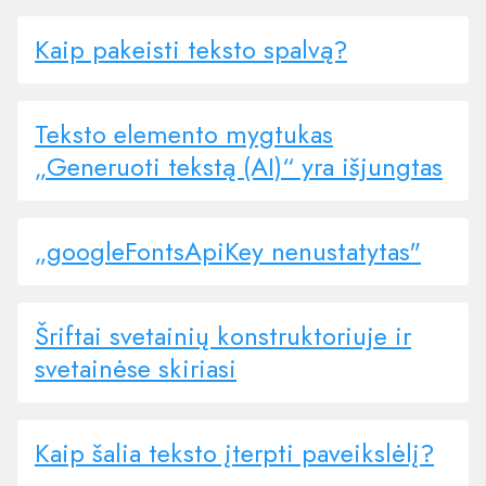
Kaip pakeisti teksto spalvą?
Teksto elemento mygtukas
„Generuoti tekstą (AI)“ yra išjungtas
„googleFontsApiKey nenustatytas"
Šriftai svetainių konstruktoriuje ir
svetainėse skiriasi
Kaip šalia teksto įterpti paveikslėlį?