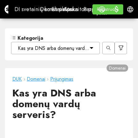
$
$
Site.pro
DI svetainių konstruktorius
Domenai
El. paštas
Apskaitos programa
Perpardavėjams„White
Prisijungti
Mokymasis
Lietu
DI svetainių konstruktorius
Domenai
El. paštas
Apskaitos programa
Perpardavėjams
Mokymasis
Registruotis
Registruotis
„WHITE LABEL“
Kategorija
Kas yra DNS arba domenų vardų serveris?
Domenai
DUK
›
Domenai
›
Prijungimas
Kas yra DNS arba
domenų vardų
serveris?