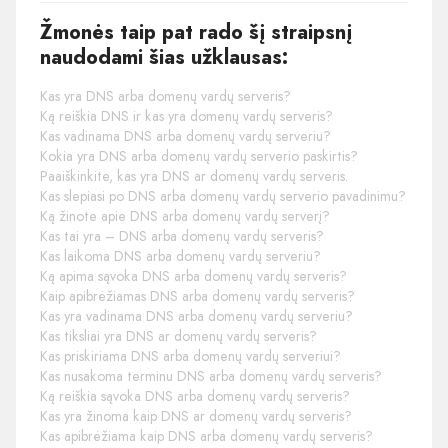
Žmonės taip pat rado šį straipsnį
naudodami šias užklausas:
Kas yra DNS arba domenų vardų serveris?
Ką reiškia DNS ir kas yra domenų vardų serveris?
Kas vadinama DNS arba domenų vardų serveriu?
Kokia yra DNS arba domenų vardų serverio paskirtis?
Paaiškinkite, kas yra DNS ar domenų vardų serveris.
Kas slepiasi po DNS arba domenų vardų serverio pavadinimu?
Ką žinote apie DNS arba domenų vardų serverį?
Kas tai yra – DNS arba domenų vardų serveris?
Kas laikoma DNS arba domenų vardų serveriu?
Ką apima sąvoka DNS arba domenų vardų serveris?
Kaip apibrėžiamas DNS arba domenų vardų serveris?
Kas yra vadinama DNS arba domenų vardų serveriu?
Kas tiksliai yra DNS ar domenų vardų serveris?
Kas priskiriama DNS arba domenų vardų serveriui?
Kas nusakoma terminu DNS arba domenų vardų serveris?
Ką reiškia sąvoka DNS arba domenų vardų serveris?
Kas yra žinoma kaip DNS ar domenų vardų serveris?
Kas apibrėžiama kaip DNS arba domenų vardų serveris?